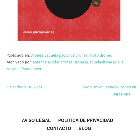
Publicado en:
Drones
,
Escuela piloto de drones
,
Piloto drones
Archivado por:
aprende a volar drones
,
Drones
,
Escuela drones
,
Feliz
Navidad
,
Paco Jover
Navegación
← Calendario FIO 2021.
Paco Jover Escuela Drones en
Barcelona. →
de
entradas
AVISO LEGAL
POLÍTICA DE PRIVACIDAD
CONTACTO
BLOG