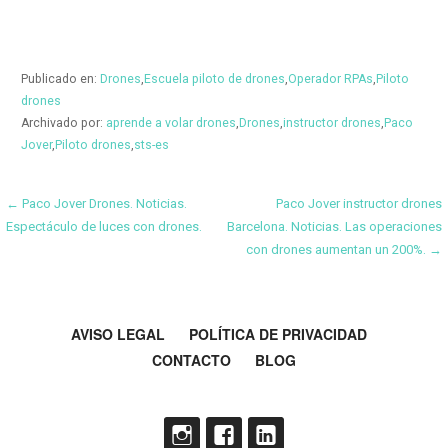
Publicado en:
Drones
,
Escuela piloto de drones
,
Operador RPAs
,
Piloto
drones
Archivado por:
aprende a volar drones
,
Drones
,
instructor drones
,
Paco
Jover
,
Piloto drones
,
sts-es
Navegación
← Paco Jover Drones. Noticias.
Paco Jover instructor drones
Espectáculo de luces con drones.
Barcelona. Noticias. Las operaciones
de
con drones aumentan un 200%. →
entradas
AVISO LEGAL
POLÍTICA DE PRIVACIDAD
CONTACTO
BLOG