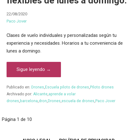
flexibles de lunes a domingo.
22/08/2020
Paco Jover
Clases de vuelo individuales y personalizadas según tu
experiencia y necesidades. Horarios a tu conveniencia de
lunes a domingo.
Sigue leyendo →
Publicado en:
Drones
,
Escuela piloto de drones
,
Piloto drones
Archivado por:
Alicante
,
aprende a volar
drones
,
barcelona
,
dron
,
Drones
,
escuela de drones
,
Paco Jover
Navegación
Página 1 de 10
por