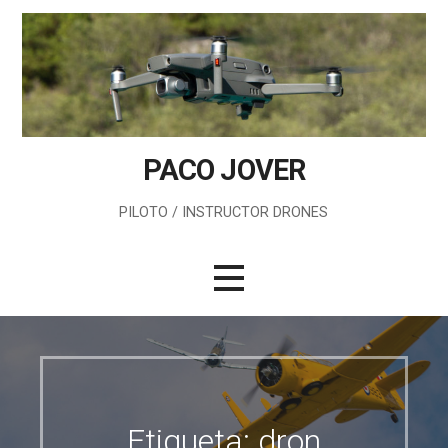
Saltar
al
contenido
PACO JOVER
PILOTO / INSTRUCTOR DRONES
Etiqueta: dron