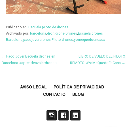
Publicado en:
Escuela piloto de drones
Archivado por:
barcelona
,
dron
,
drone
,
Drones
,
Escuela drones
Barcelona
,
pacojoverdrones
,
Piloto drones
,
yomequedoencasa
Navegación
← Paco Jover Escuela drones en
LIBRO DE VUELO DEL PILOTO
Barcelona #aprendeavolardrones
REMOTO. #YoMeQuedoEnCasa →
de
entradas
AVISO LEGAL
POLÍTICA DE PRIVACIDAD
CONTACTO
BLOG